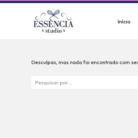
Pular
Início
para
o
conteúdo
Desculpas, mas nada foi encontrado com seu