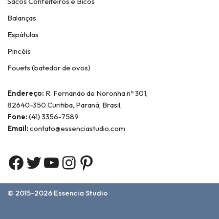
Sacos Confeiteiros e Bicos
Balanças
Espátulas
Pincéis
Fouets (batedor de ovos)
Endereço:
R. Fernando de Noronha nº 301,
82640-350 Curitiba, Paraná, Brasil,
Fone:
(41) 3356-7589
Email:
contato@essenciastudio.com
© 2015-2026
Essencia Studio
Home
Sobre Nós
Contato
Termos e Condições