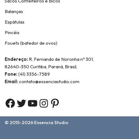
Sacos Confeiteiros e Bicos
Balanças
Espátulas
Pincéis
Fouets (batedor de ovos)
Endereço:
R. Fernando de Noronha nº 301,
82640-350 Curitiba, Paraná, Brasil,
Fone:
(41) 3356-7589
Email:
contato@essenciastudio.com
© 2015-2026
Essencia Studio
Home
Sobre Nós
Contato
Termos e Condições