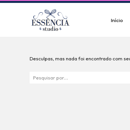
Pular
Início
para
o
conteúdo
Desculpas, mas nada foi encontrado com seu