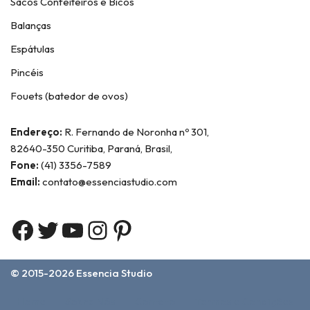
Sacos Confeiteiros e Bicos
Balanças
Espátulas
Pincéis
Fouets (batedor de ovos)
Endereço:
R. Fernando de Noronha nº 301,
82640-350 Curitiba, Paraná, Brasil,
Fone:
(41) 3356-7589
Email:
contato@essenciastudio.com
© 2015-2026
Essencia Studio
Home
Sobre Nós
Contato
Termos e Condições