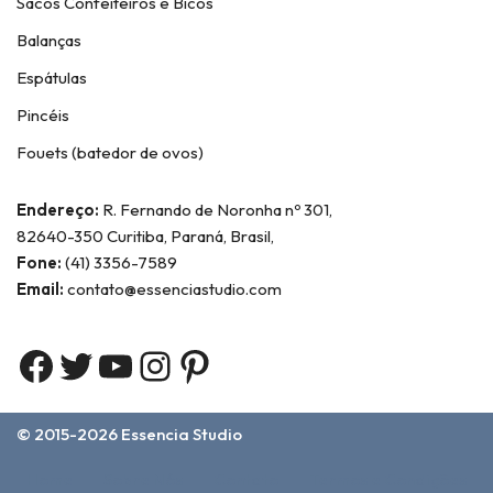
Sacos Confeiteiros e Bicos
Balanças
Espátulas
Pincéis
Fouets (batedor de ovos)
Endereço:
R. Fernando de Noronha nº 301,
82640-350 Curitiba, Paraná, Brasil,
Fone:
(41) 3356-7589
Email:
contato@essenciastudio.com
© 2015-2026
Essencia Studio
Home
Sobre Nós
Contato
Termos e Condições