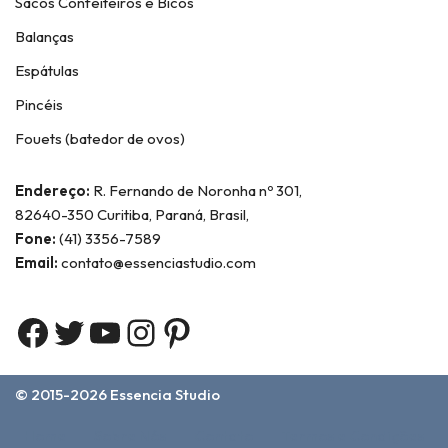
Sacos Confeiteiros e Bicos
Balanças
Espátulas
Pincéis
Fouets (batedor de ovos)
Endereço:
R. Fernando de Noronha nº 301,
82640-350 Curitiba, Paraná, Brasil,
Fone:
(41) 3356-7589
Email:
contato@essenciastudio.com
© 2015-2026
Essencia Studio
Home
Sobre Nós
Contato
Termos e Condições