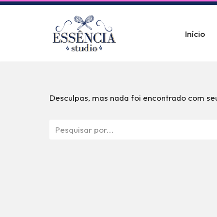
Pular
Início
para
o
conteúdo
Desculpas, mas nada foi encontrado com seu