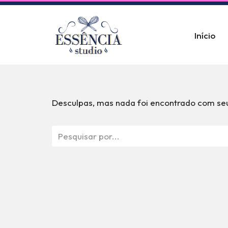
Pular
Início
para
o
conteúdo
Desculpas, mas nada foi encontrado com seu