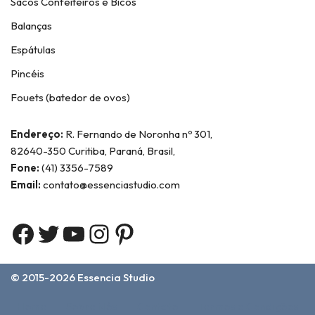
Sacos Confeiteiros e Bicos
Balanças
Espátulas
Pincéis
Fouets (batedor de ovos)
Endereço:
R. Fernando de Noronha nº 301,
82640-350 Curitiba, Paraná, Brasil,
Fone:
(41) 3356-7589
Email:
contato@essenciastudio.com
© 2015-2026
Essencia Studio
Home
Sobre Nós
Contato
Termos e Condições