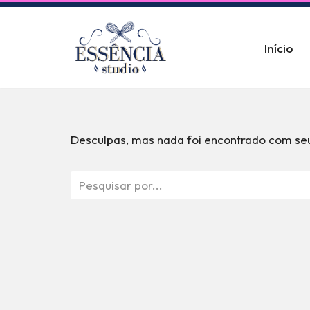
Pular
Início
para
o
conteúdo
Desculpas, mas nada foi encontrado com seu