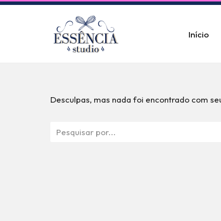
Pular
Início
para
o
conteúdo
Desculpas, mas nada foi encontrado com seu