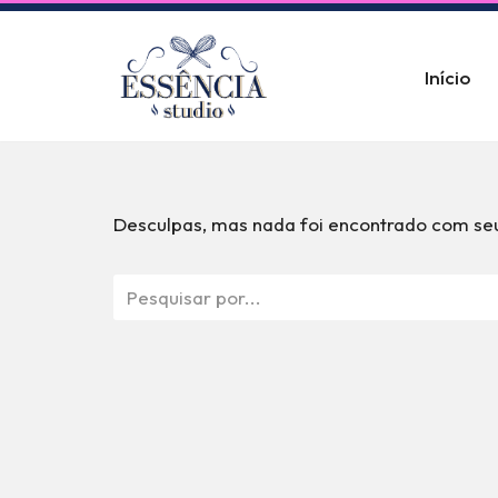
Pular
Início
para
o
conteúdo
Desculpas, mas nada foi encontrado com seu