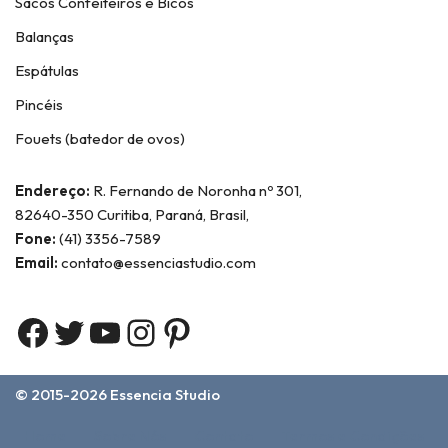
Sacos Confeiteiros e Bicos
Balanças
Espátulas
Pincéis
Fouets (batedor de ovos)
Endereço:
R. Fernando de Noronha nº 301,
82640-350 Curitiba, Paraná, Brasil,
Fone:
(41) 3356-7589
Email:
contato@essenciastudio.com
© 2015-2026
Essencia Studio
Home
Sobre Nós
Contato
Termos e Condições