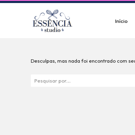
Pular
Início
para
o
conteúdo
Desculpas, mas nada foi encontrado com seu