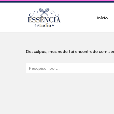
Pular
Início
para
o
conteúdo
Desculpas, mas nada foi encontrado com seu