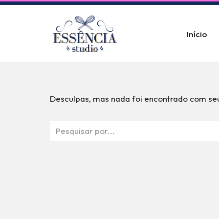
Pular
Início
para
o
conteúdo
Desculpas, mas nada foi encontrado com seu