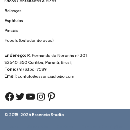
Sacos Confeiteiros e Bicos
Balanças
Espátulas
Pincéis
Fouets (batedor de ovos)
Endereço:
R. Fernando de Noronha nº 301,
82640-350 Curitiba, Paraná, Brasil,
Fone:
(41) 3356-7589
Email:
contato@essenciastudio.com
© 2015-2026
Essencia Studio
Home
Sobre Nós
Contato
Termos e Condições