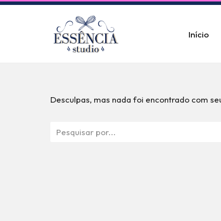
Pular
Início
para
o
conteúdo
Desculpas, mas nada foi encontrado com seu