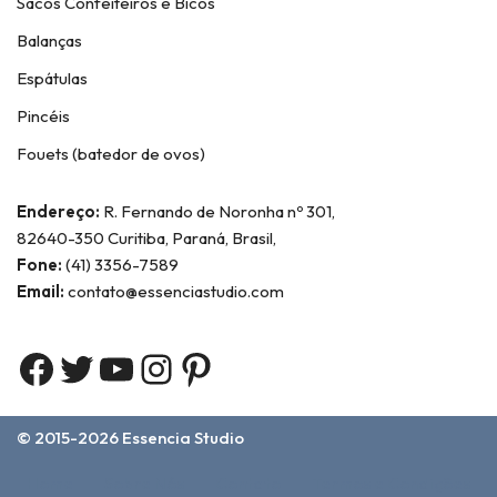
Sacos Confeiteiros e Bicos
Balanças
Espátulas
Pincéis
Fouets (batedor de ovos)
Endereço:
R. Fernando de Noronha nº 301,
82640-350 Curitiba, Paraná, Brasil,
Fone:
(41) 3356-7589
Email:
contato@essenciastudio.com
© 2015-2026
Essencia Studio
Home
Sobre Nós
Contato
Termos e Condições