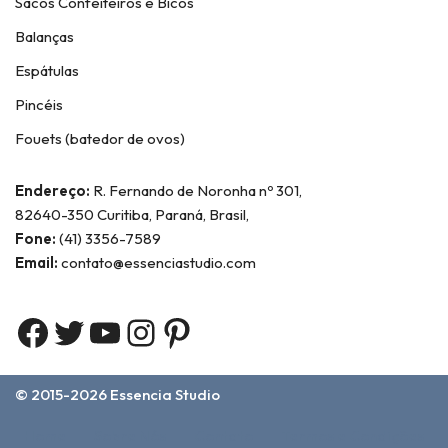
Sacos Confeiteiros e Bicos
Balanças
Espátulas
Pincéis
Fouets (batedor de ovos)
Endereço:
R. Fernando de Noronha nº 301,
82640-350 Curitiba, Paraná, Brasil,
Fone:
(41) 3356-7589
Email:
contato@essenciastudio.com
© 2015-2026
Essencia Studio
Home
Sobre Nós
Contato
Termos e Condições