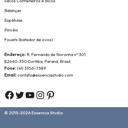
Sacos Confeiteiros e Bicos
Balanças
Espátulas
Pincéis
Fouets (batedor de ovos)
Endereço:
R. Fernando de Noronha nº 301,
82640-350 Curitiba, Paraná, Brasil,
Fone:
(41) 3356-7589
Email:
contato@essenciastudio.com
© 2015-2026
Essencia Studio
Home
Sobre Nós
Contato
Termos e Condições