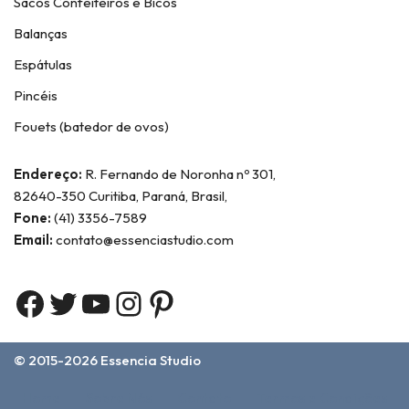
Sacos Confeiteiros e Bicos
Balanças
Espátulas
Pincéis
Fouets (batedor de ovos)
Endereço:
R. Fernando de Noronha nº 301,
82640-350 Curitiba, Paraná, Brasil,
Fone:
(41) 3356-7589
Email:
contato@essenciastudio.com
© 2015-2026
Essencia Studio
Home
Sobre Nós
Contato
Termos e Condições