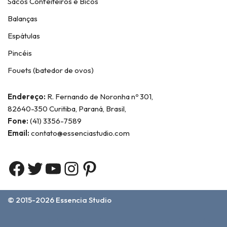
Sacos Confeiteiros e Bicos
Balanças
Espátulas
Pincéis
Fouets (batedor de ovos)
Endereço:
R. Fernando de Noronha nº 301,
82640-350 Curitiba, Paraná, Brasil,
Fone:
(41) 3356-7589
Email:
contato@essenciastudio.com
© 2015-2026
Essencia Studio
Home
Sobre Nós
Contato
Termos e Condições