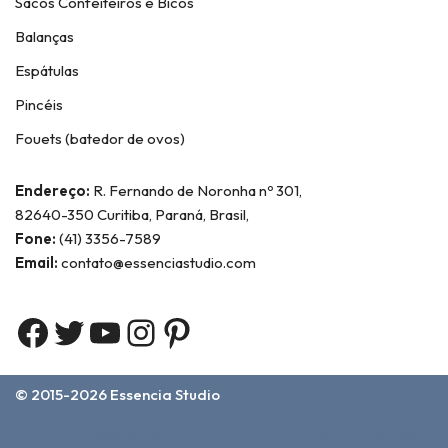
Sacos Confeiteiros e Bicos
Balanças
Espátulas
Pincéis
Fouets (batedor de ovos)
Endereço:
R. Fernando de Noronha nº 301,
82640-350 Curitiba, Paraná, Brasil,
Fone:
(41) 3356-7589
Email:
contato@essenciastudio.com
© 2015-2026
Essencia Studio
Home
Sobre Nós
Contato
Termos e Condições