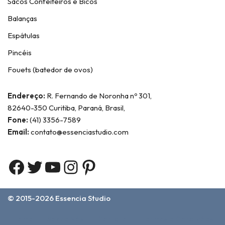
Sacos Confeiteiros e Bicos
Balanças
Espátulas
Pincéis
Fouets (batedor de ovos)
Endereço:
R. Fernando de Noronha nº 301,
82640-350 Curitiba, Paraná, Brasil,
Fone:
(41) 3356-7589
Email:
contato@essenciastudio.com
© 2015-2026
Essencia Studio
Home
Sobre Nós
Contato
Termos e Condições