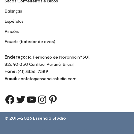
Sacos Confeiteiros e Bicos
Balanças
Espátulas
Pincéis
Fouets (batedor de ovos)
Endereço:
R. Fernando de Noronha nº 301,
82640-350 Curitiba, Paraná, Brasil,
Fone:
(41) 3356-7589
Email:
contato@essenciastudio.com
© 2015-2026
Essencia Studio
Home
Sobre Nós
Contato
Termos e Condições