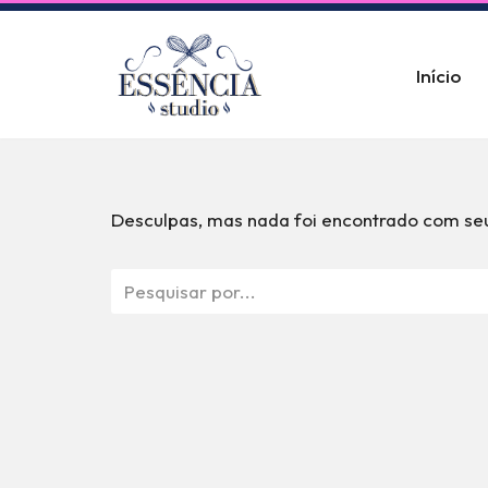
Pular
Início
para
o
conteúdo
Desculpas, mas nada foi encontrado com seu