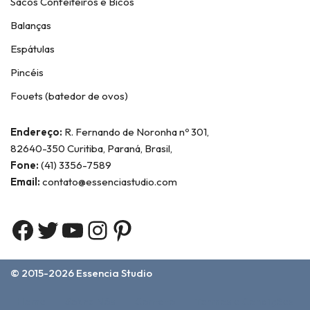
Sacos Confeiteiros e Bicos
Balanças
Espátulas
Pincéis
Fouets (batedor de ovos)
Endereço:
R. Fernando de Noronha nº 301,
82640-350 Curitiba, Paraná, Brasil,
Fone:
(41) 3356-7589
Email:
contato@essenciastudio.com
© 2015-2026
Essencia Studio
Home
Sobre Nós
Contato
Termos e Condições