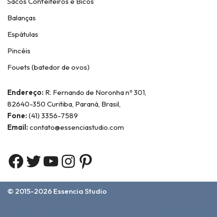
Sacos Confeiteiros e Bicos
Balanças
Espátulas
Pincéis
Fouets (batedor de ovos)
Endereço:
R. Fernando de Noronha nº 301,
82640-350 Curitiba, Paraná, Brasil,
Fone:
(41) 3356-7589
Email:
contato@essenciastudio.com
© 2015-2026
Essencia Studio
Home
Sobre Nós
Contato
Termos e Condições