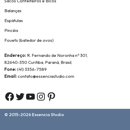
Sacos Confeiteiros e Bicos
Balanças
Espátulas
Pincéis
Fouets (batedor de ovos)
Endereço:
R. Fernando de Noronha nº 301,
82640-350 Curitiba, Paraná, Brasil,
Fone:
(41) 3356-7589
Email:
contato@essenciastudio.com
© 2015-2026
Essencia Studio
Home
Sobre Nós
Contato
Termos e Condições