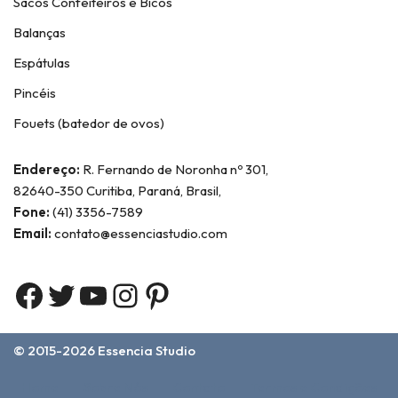
Sacos Confeiteiros e Bicos
Balanças
Espátulas
Pincéis
Fouets (batedor de ovos)
Endereço:
R. Fernando de Noronha nº 301,
82640-350 Curitiba, Paraná, Brasil,
Fone:
(41) 3356-7589
Email:
contato@essenciastudio.com
© 2015-2026
Essencia Studio
Home
Sobre Nós
Contato
Termos e Condições