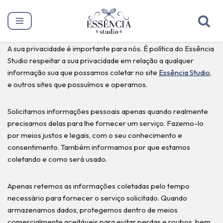
Pular
para
A sua privacidade é importante para nós. É política do Essência
o
Studio respeitar a sua privacidade em relação a qualquer
conteúdo
informação sua que possamos coletar no site
Essência Studio
,
e outros sites que possuímos e operamos.
Solicitamos informações pessoais apenas quando realmente
precisamos delas para lhe fornecer um serviço. Fazemo-lo
por meios justos e legais, com o seu conhecimento e
consentimento. Também informamos por que estamos
coletando e como será usado.
Apenas retemos as informações coletadas pelo tempo
necessário para fornecer o serviço solicitado. Quando
armazenamos dados, protegemos dentro de meios
comercialmente aceitáveis ​​para evitar perdas e roubos, bem