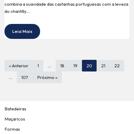
combina a suavidade das castanhas portuguesas com a leveza
do chantilly…
Leia Mais
« Anterior
1
…
18
19
20
21
22
…
107
Próximo »
Batedeiras
Maçaricos
Formas