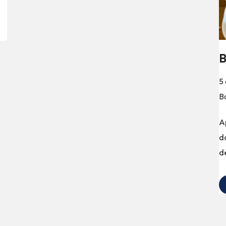
B
5
B
A
d
d