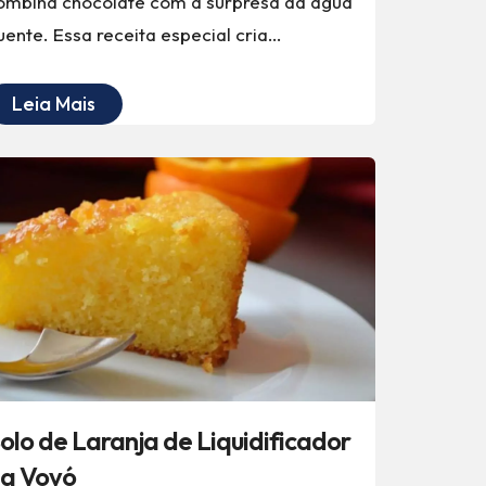
ombina chocolate com a surpresa da água
uente. Essa receita especial cria…
Leia Mais
olo de Laranja de Liquidificador
a Vovó