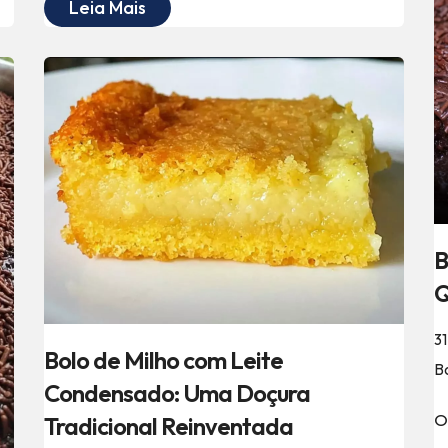
Leia Mais
B
Q
31
Bolo de Milho com Leite
B
Condensado: Uma Doçura
O
Tradicional Reinventada