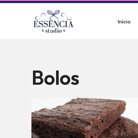
Pular
Início
para
o
conteúdo
Bolos