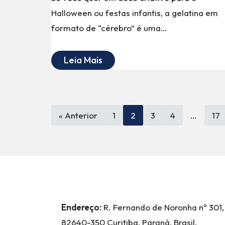
Halloween ou festas infantis, a gelatina em
formato de “cérebro” é uma…
Leia Mais
« Anterior
1
2
3
4
…
17
Endereço:
R. Fernando de Noronha nº 301,
82640-350 Curitiba, Paraná, Brasil,