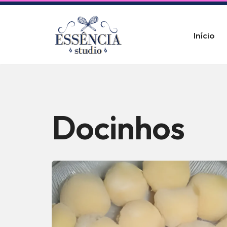
Pular
Início
para
o
conteúdo
Docinhos