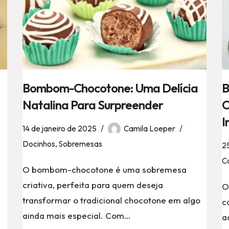
Bombom-Chocotone: Uma Delícia
B
Natalina Para Surpreender
C
I
14 de janeiro de 2025
Camila Loeper
Docinhos
,
Sobremesas
2
Co
O bombom-chocotone é uma sobremesa
criativa, perfeita para quem deseja
O
transformar o tradicional chocotone em algo
c
ainda mais especial. Com…
a