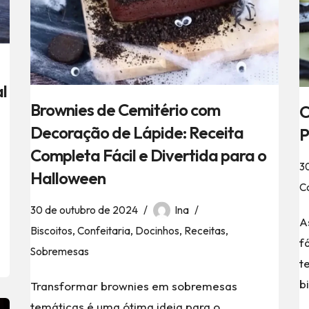
l
Brownies de Cemitério com
C
Decoração de Lápide: Receita
P
Completa Fácil e Divertida para o
3
Halloween
Co
30 de outubro de 2024
Ina
A
Biscoitos
,
Confeitaria
,
Docinhos
,
Receitas
,
f
Sobremesas
t
b
Transformar brownies em sobremesas
temáticas é uma ótima ideia para o