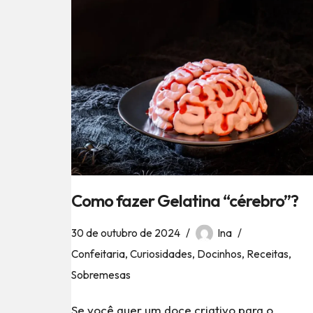
Como fazer Gelatina “cérebro”?
30 de outubro de 2024
Ina
Confeitaria
,
Curiosidades
,
Docinhos
,
Receitas
,
Sobremesas
Se você quer um doce criativo para o