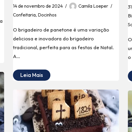
14 de novembro de 2024
Camila Loeper
3
Confeitaria
,
Docinhos
Bi
ia
S
O brigadeiro de panetone é uma variação
deliciosa e inovadora do brigadeiro
O
tradicional, perfeita para as festas de Natal.
u
A…
o
Leia Mais