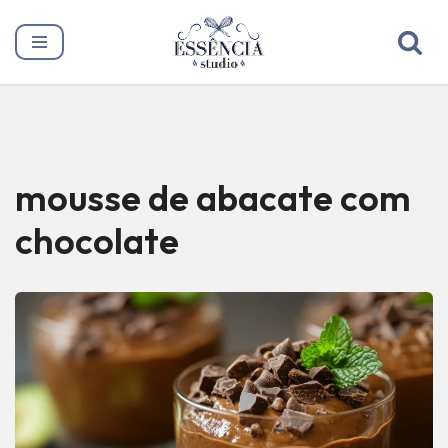
Pular
para
o
conteúdo
mousse de abacate com
chocolate