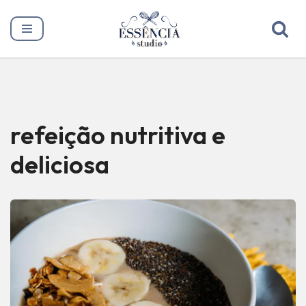
Pular
para
o
conteúdo
refeição nutritiva e
deliciosa