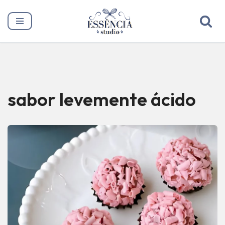
Pular
para
o
conteúdo
sabor levemente ácido