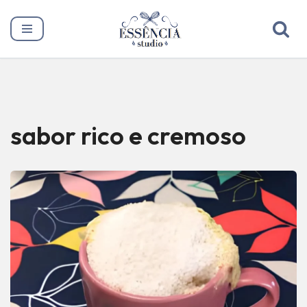
Pular
para
o
conteúdo
sabor rico e cremoso