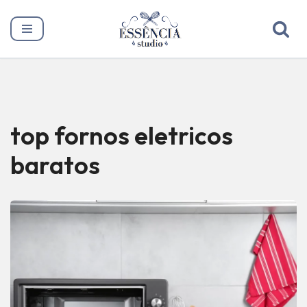
Pular
para
o
conteúdo
top fornos eletricos
baratos