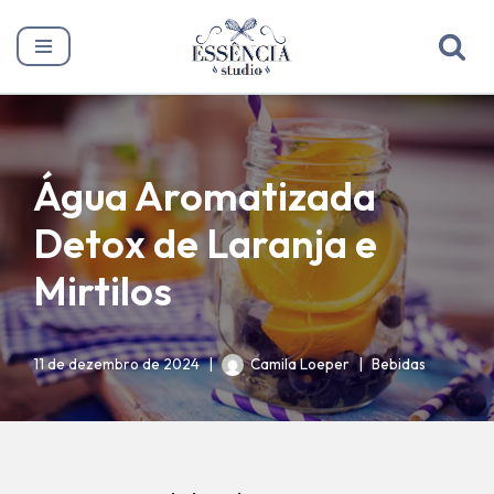
Pular
para
o
conteúdo
Água Aromatizada
Detox de Laranja e
Mirtilos
11 de dezembro de 2024
Camila Loeper
Bebidas