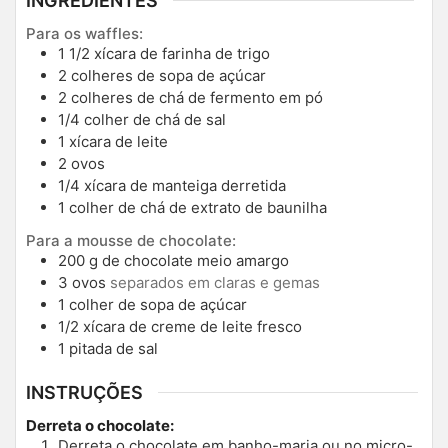
INGREDIENTES
Para os waffles:
1 1/2
xícara de farinha de trigo
2
colheres de sopa de açúcar
2
colheres de chá de fermento em pó
1/4
colher de chá de sal
1
xícara de leite
2
ovos
1/4
xícara de manteiga derretida
1
colher de chá de extrato de baunilha
Para a mousse de chocolate:
200
g
de chocolate meio amargo
3
ovos
separados em claras e gemas
1
colher de sopa de açúcar
1/2
xícara de creme de leite fresco
1
pitada de sal
INSTRUÇÕES
Derreta o chocolate:
Derreta o chocolate em banho-maria ou no micro-