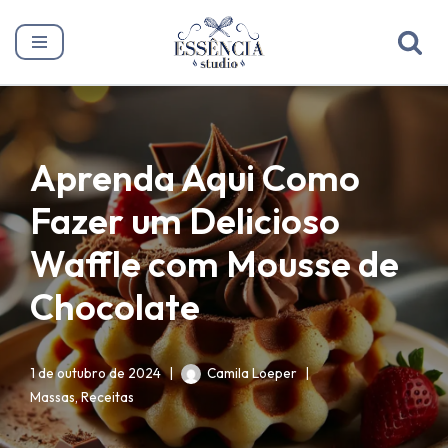
Pular
para
o
conteúdo
Aprenda Aqui Como
Fazer um Delicioso
Waffle com Mousse de
Chocolate
1 de outubro de 2024
Camila Loeper
Massas
,
Receitas