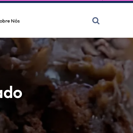
obre Nós
ado