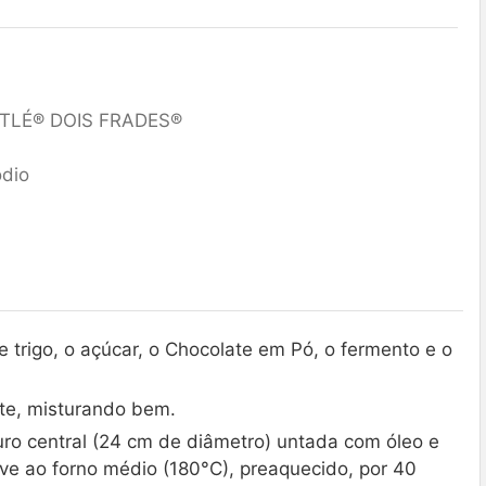
STLÉ® DOIS FRADES®
ódio
e trigo, o açúcar, o Chocolate em Pó, o fermento e o
nte, misturando bem.
o central (24 cm de diâmetro) untada com óleo e
ve ao forno médio (180°C), preaquecido, por 40