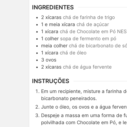
INGREDIENTES
2
xícaras
chá de farinha de trigo
1
e meia xícara
chá de açúcar
1
xícara
chá de Chocolate em Pó NE
1
colher
sopa de fermento em pó
meia colher
chá de bicarbonato de s
1
xícara
chá de óleo
3
ovos
2
xícaras
chá de água fervente
INSTRUÇÕES
Em um recipiente, misture a farinha d
bicarbonato peneirados.
Junte o óleo, os ovos e a água ferve
Despeje a massa em uma forma de fur
polvilhada com Chocolate em Pó, e le