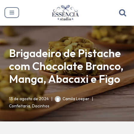
Pular
para
o
conteúdo
Brigadeiro de Pistache
com Chocolate Branco,
Manga, Abacaxi e Figo
13 de agosto de 2024
Camila Loeper
Confeitaria
,
Docinhos