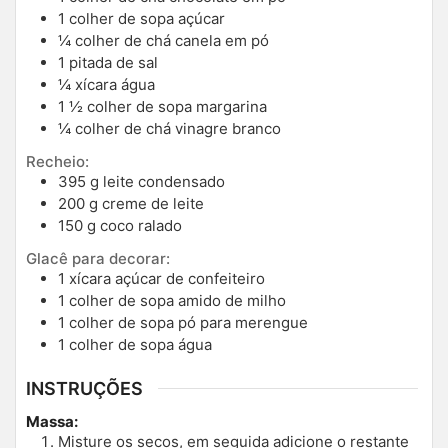
1
colher de sopa açúcar
¼
colher de chá canela em pó
1
pitada de sal
¼
xícara água
1 ½
colher de sopa margarina
¼
colher de chá vinagre branco
Recheio:
395
g
leite condensado
200
g
creme de leite
150
g
coco ralado
Glacê para decorar:
1
xícara açúcar de confeiteiro
1
colher de sopa amido de milho
1
colher de sopa pó para merengue
1
colher de sopa água
INSTRUÇÕES
Massa:
Misture os secos, em seguida adicione o restante