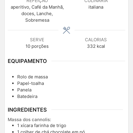
REFEIÇÃO
CULINÁRIA
aperitivo, Café da Manhã,
italiana
doces, Lanche,
Sobremesa
SERVE
CALORIAS
10
porções
332
kcal
EQUIPAMENTO
Rolo de massa
Papel-toalha
Panela
Batedeira
INGREDIENTES
Massa dos cannolis:
1
xícara farinha de trigo
1
colher de chá chocolate em pó