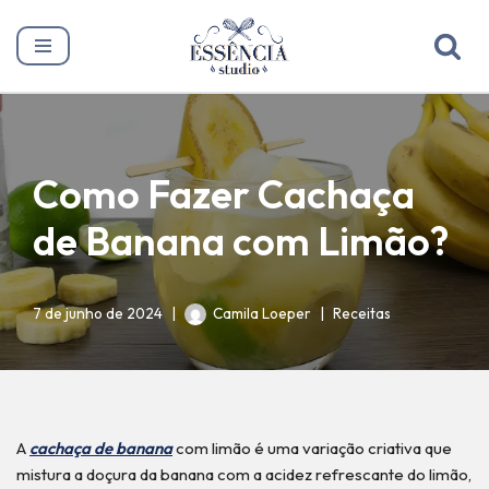
Pular
para
o
conteúdo
Como Fazer Cachaça
de Banana com Limão?
7 de junho de 2024
Camila Loeper
Receitas
A
cachaça de banana
com limão é uma variação criativa que
mistura a doçura da banana com a acidez refrescante do limão,