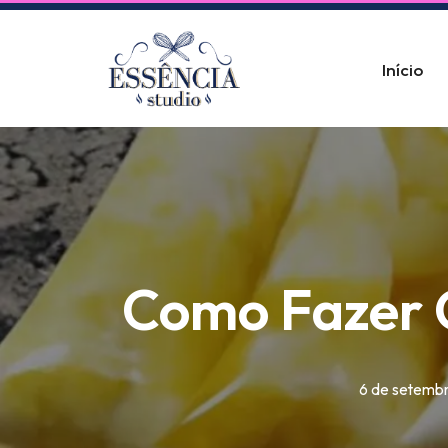
Pular
Início
para
o
conteúdo
Como Fazer G
6 de setemb