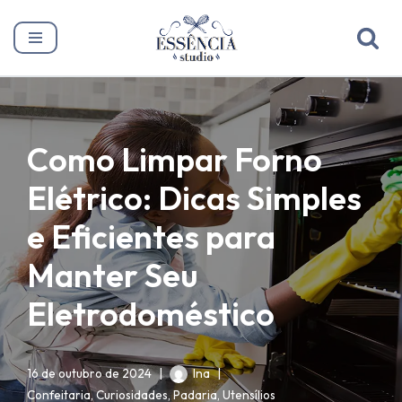
Pular
para
o
conteúdo
Como Limpar Forno
Elétrico: Dicas Simples
e Eficientes para
Manter Seu
Eletrodoméstico
16 de outubro de 2024
Ina
Confeitaria
,
Curiosidades
,
Padaria
,
Utensílios